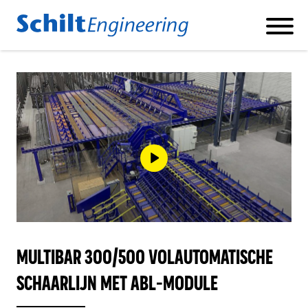
Producten
BETONSTAAL KNIP- EN BUIGMACHINES
BETONSTAAL SCHAARLIJNEN
MULTIBAR 300/500 VOLAUTOMATISCHE
SCHAARLIJN MET ABL-MODULE
BETONSTAAL DUBBELBUIGER