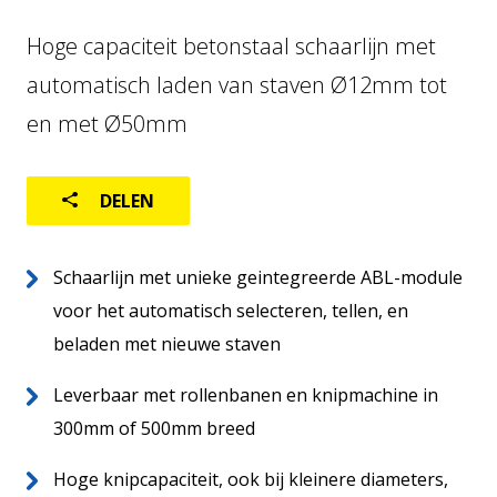
KORVENLASMACHINE
Hoge capaciteit betonstaal schaarlijn met
FABRIEKSAUTOMATISERING
automatisch laden van staven Ø12mm tot
LOGISTIEK
en met Ø50mm
GEBRUIKTE MACHINES
DELEN
Schaarlijn met unieke geintegreerde ABL-module
voor het automatisch selecteren, tellen, en
beladen met nieuwe staven
Leverbaar met rollenbanen en knipmachine in
300mm of 500mm breed
Hoge knipcapaciteit, ook bij kleinere diameters,
Home