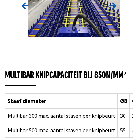
MULTIBAR KNIPCAPACITEIT BIJ 850N/MM²
Staaf diameter
Ø8
Ø
Multibar 300 max. aantal staven per knipbeurt
30
28
Multibar 500 max. aantal staven per knipbeurt
55
46