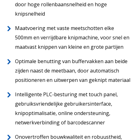
NL
door hoge rollenbaansnelheid en hoge
Over ons
knipsnelheid
Wereldwijd
Aftersales
Maatvoering met vaste meetschotten elke
500mm en verrijdbare knipmachine, voor snel en
maatvast knippen van kleine en grote partijen
Optimale benutting van buffervakken aan beide
zijden naast de meetbaan, door automatisch
positioneren en uitwerpen van geknipt materiaal
Intelligente PLC-besturing met touch panel,
gebruiksvriendelijke gebruikersinterface,
Actueel
knipoptimalisatie, online ondersteuning,
Contact
netwerkverbinding of barcodescanner
Vacatures
13
Onovertroffen bouwkwaliteit en robuustheid,