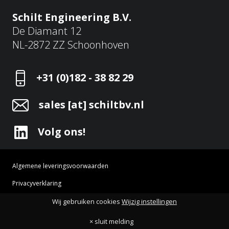
Schilt Engineering B.V.
De Diamant 12
NL-2872 ZZ Schoonhoven
+31 (0)182 - 38 82 29
sales [at] schiltbv.nl
Volg ons!
Algemene leveringsvoorwaarden
Privacyverklaring
Cookie instellingen
HOME
OVER ONS
WERELDWIJD
AFTERSALES
Wij gebruiken cookies
Wijzig instellingen
×
Schilt Engineering © 2026 Alle rechten voorbehouden
× sluit melding
Op onze website wordt gebruik gemaakt van cookies