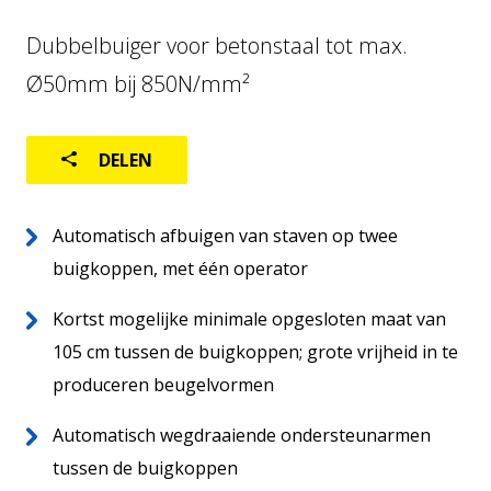
KORVENLASMACHINE
Dubbelbuiger voor betonstaal tot max.
FABRIEKSAUTOMATISERING
Ø50mm bij 850N/mm²
LOGISTIEK
DELEN
GEBRUIKTE MACHINES
Automatisch afbuigen van staven op twee
buigkoppen, met één operator
Kortst mogelijke minimale opgesloten maat van
105 cm tussen de buigkoppen; grote vrijheid in te
produceren beugelvormen
Automatisch wegdraaiende ondersteunarmen
tussen de buigkoppen