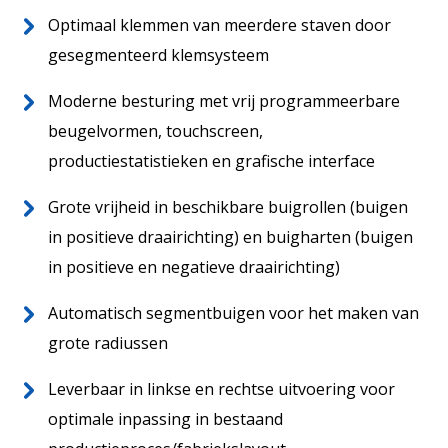
Home
Optimaal klemmen van meerdere staven door
NL
Over ons
gesegmenteerd klemsysteem
Wereldwijd
Moderne besturing met vrij programmeerbare
Aftersales
beugelvormen, touchscreen,
productiestatistieken en grafische interface
Grote vrijheid in beschikbare buigrollen (buigen
in positieve draairichting) en buigharten (buigen
in positieve en negatieve draairichting)
Automatisch segmentbuigen voor het maken van
grote radiussen
Actueel
Leverbaar in linkse en rechtse uitvoering voor
Contact
optimale inpassing in bestaand
Vacatures
13