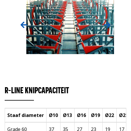
R-LINE KNIPCAPACITEIT
Staaf diameter
Ø10
Ø13
Ø16
Ø19
Ø22
Ø25
Grade 60
37
35
27
23
19
17