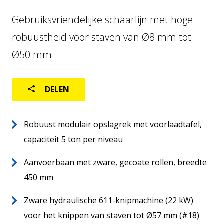
FABRIEKSAUTOMATISERING
Gebruiksvriendelijke schaarlijn met hoge
LOGISTIEK
robuustheid voor staven van Ø8 mm tot
GEBRUIKTE MACHINES
Ø50 mm
DELEN
Robuust modulair opslagrek met voorlaadtafel,
capaciteit 5 ton per niveau
Aanvoerbaan met zware, gecoate rollen, breedte
Home
450 mm
NL
Over ons
Zware hydraulische 611-knipmachine (22 kW)
Wereldwijd
voor het knippen van staven tot Ø57 mm (#18)
Aftersales