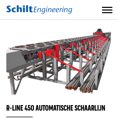
Producten
BETONSTAAL KNIP- EN BUIGMACHINES
BETONSTAAL SCHAARLIJNEN
BETONSTAAL DUBBELBUIGER
R-LINE 450 AUTOMATISCHE SCHAARLIJN
KORVENLASMACHINE