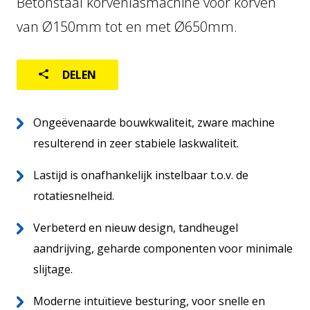
Betonstaal korvenlasmachine voor korven
van Ø150mm tot en met Ø650mm.
FABRIEKSAUTOMATISERING
LOGISTIEK
DELEN
GEBRUIKTE MACHINES
Ongeëvenaarde bouwkwaliteit, zware machine
resulterend in zeer stabiele laskwaliteit.
Lastijd is onafhankelijk instelbaar t.o.v. de
rotatiesnelheid.
Verbeterd en nieuw design, tandheugel
aandrijving, geharde componenten voor minimale
slijtage.
Home
NL
Moderne intuïtieve besturing, voor snelle en
Over ons