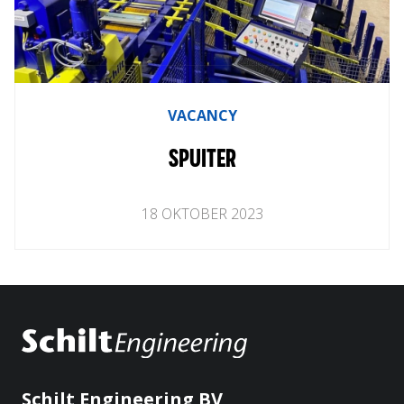
VACANCY
SPUITER
18
OKTOBER
2023
Schilt Engineering BV