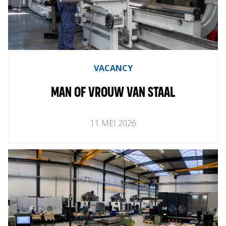
Home
EN
About
Worldwide
Aftersales
VACANCY
MAN OF VROUW VAN STAAL
11
MEI
2026
News
Contact