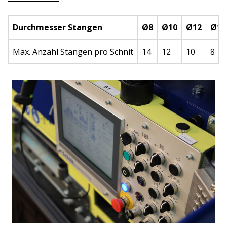
Durchmesser Stangen
Ø8
Ø10
Ø12
Ø14
Max. Anzahl Stangen pro Schnit
14
12
10
8