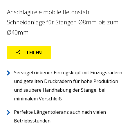
FABRIKAUTOMATION
Anschlagfreie mobile Betonstahl
LOGISTIK
Schneidanlage für Stangen Ø8mm bis zum
GEBRAUCHTMASCHINEN
Ø40mm
TEILEN
Servogetriebener Einzugskopf mit Einzugsrädern
und geteilten Druckrädern für hohe Produktion
und saubere Handhabung der Stange, bei
minimalem Verschleiß
Home
DE
Über uns
Perfekte Längentoleranz auch nach vielen
Weltweit
Betriebsstunden
After-sales