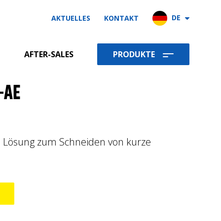
DE
AKTUELLES
KONTAKT
Produkte
T
AFTER-SALES
PRODUKTE
-AE
SCHNEIDE UND BIEGEMASCHINEN
 Lösung zum Schneiden von kurze
BETONSTAHLSCHNEIDANLAGEN
BETONSTAHL DOPPELBIEGEANLAGE