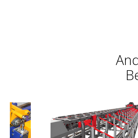
And
B