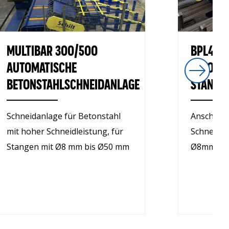
MULTIBAR 300/500
BPL40 
AUTOMATISCHE
BETONS
BETONSTAHLSCHNEIDANLAGE
STANGE
Schneidanlage für Betonstahl
Anschlagf
mit hoher Schneidleistung, für
Schneidan
Stangen mit Ø8 mm bis Ø50 mm
Ø8mm bi