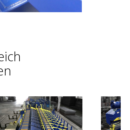
eich
en