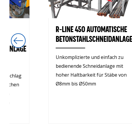
R-LINE 450 AUTOMATISCHE
BETONSTAHLSCHNEIDANLAG
IDANLAGE
Unkomplizierte und einfach zu
bedienende Schneidanlage mit
hoher Haltbarkeit für Stäbe von
nanschlag
Ø8mm bis Ø50mm
atischen
g von
50mm