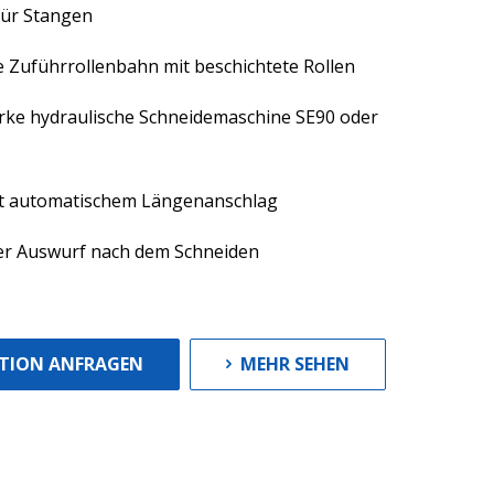
für Stangen
PFAHLKORBENMASCHINEN
 Zuführrollenbahn mit beschichtete Rollen
FABRIKAUTOMATION
rke hydraulische Schneidemaschine SE90 oder
LOGISTIK
it automatischem Längenanschlag
GEBRAUCHTMASCHINEN
er Auswurf nach dem Schneiden
TION ANFRAGEN
MEHR SEHEN