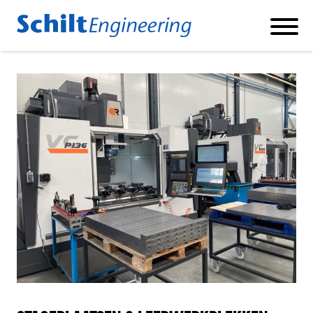
Producten
BETONSTAAL KNIP- EN BUIGMACHINES
BETONSTAAL SCHAARLIJNEN
BETONSTAAL DUBBELBUIGER
KORVENLASMACHINE
FABRIEKSAUTOMATISERING