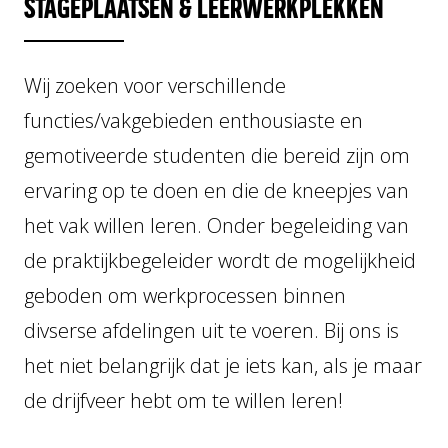
STAGEPLAATSEN & LEERWERKPLEKKEN
LOGISTIEK
GEBRUIKTE MACHINES
Wij zoeken voor verschillende
functies/vakgebieden enthousiaste en
gemotiveerde studenten die bereid zijn om
ervaring op te doen en die de kneepjes van
het vak willen leren. Onder begeleiding van
de praktijkbegeleider wordt de mogelijkheid
geboden om werkprocessen binnen
Home
NL
divserse afdelingen uit te voeren. Bij ons is
Over ons
Wereldwijd
het niet belangrijk dat je iets kan, als je maar
Aftersales
de drijfveer hebt om te willen leren!