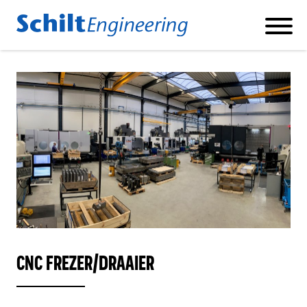
Producten
BETONSTAAL KNIP- EN BUIGMACHINES
BETONSTAAL SCHAARLIJNEN
BETONSTAAL DUBBELBUIGER
KORVENLASMACHINE
CNC FREZER/DRAAIER
FABRIEKSAUTOMATISERING