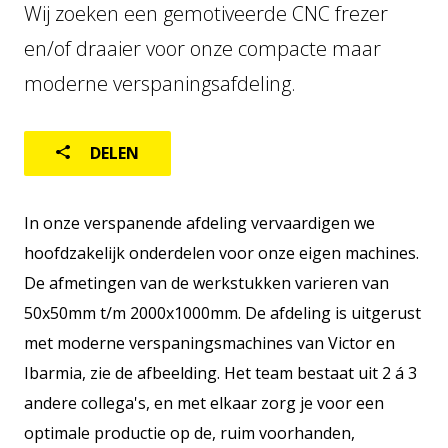
LOGISTIEK
Wij zoeken een gemotiveerde CNC frezer
GEBRUIKTE MACHINES
en/of draaier voor onze compacte maar
moderne verspaningsafdeling.
DELEN
In onze verspanende afdeling vervaardigen we
Home
NL
hoofdzakelijk onderdelen voor onze eigen machines.
Over ons
De afmetingen van de werkstukken varieren van
Wereldwijd
50x50mm t/m 2000x1000mm. De afdeling is uitgerust
Aftersales
met moderne verspaningsmachines van Victor en
Ibarmia, zie de afbeelding. Het team bestaat uit 2 á 3
andere collega's, en met elkaar zorg je voor een
optimale productie op de, ruim voorhanden,