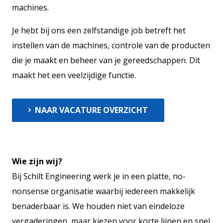
machines.
Actueel
Contact
Je hebt bij ons een zelfstandige job betreft het
Vacatures
instellen van de machines, controle van de producten
13
die je maakt en beheer van je gereedschappen. Dit
maakt het een veelzijdige functie.
NAAR VACATURE OVERZICHT
Wie zijn wij?
Bij Schilt Engineering werk je in een platte, no-
nonsense organisatie waarbij iedereen makkelijk
benaderbaar is. We houden niet van eindeloze
vergaderingen, maar kiezen voor korte lijnen en snel