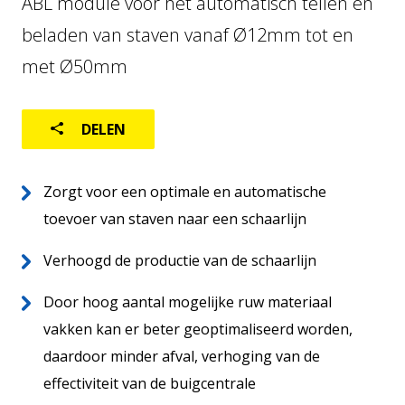
ABL module voor het automatisch tellen en
LOGISTIEK
beladen van staven vanaf Ø12mm tot en
GEBRUIKTE MACHINES
met Ø50mm
DELEN
Zorgt voor een optimale en automatische
toevoer van staven naar een schaarlijn
Home
NL
Verhoogd de productie van de schaarlijn
Over ons
Wereldwijd
Door hoog aantal mogelijke ruw materiaal
Aftersales
vakken kan er beter geoptimaliseerd worden,
daardoor minder afval, verhoging van de
effectiviteit van de buigcentrale