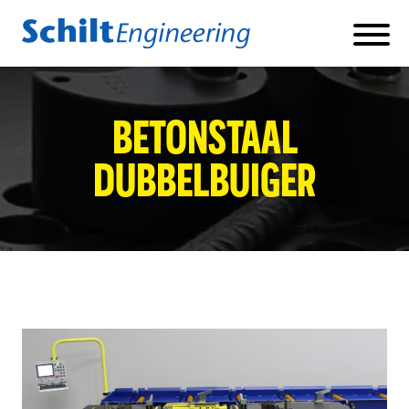
Producten
BETONSTAAL KNIP- EN BUIGMACHINES
BETONSTAAL
BETONSTAAL SCHAARLIJNEN
DUBBELBUIGER
BETONSTAAL DUBBELBUIGER
KORVENLASMACHINE
FABRIEKSAUTOMATISERING
LOGISTIEK
GEBRUIKTE MACHINES