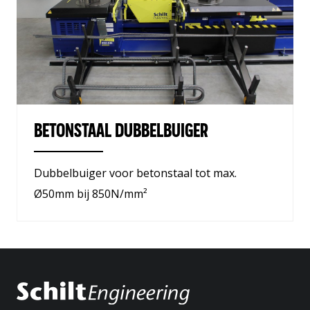
Home
NL
Over ons
Wereldwijd
Aftersales
BETONSTAAL DUBBELBUIGER
Actueel
Contact
Dubbelbuiger voor betonstaal tot max.
Vacatures
Ø50mm bij 850N/mm²
13