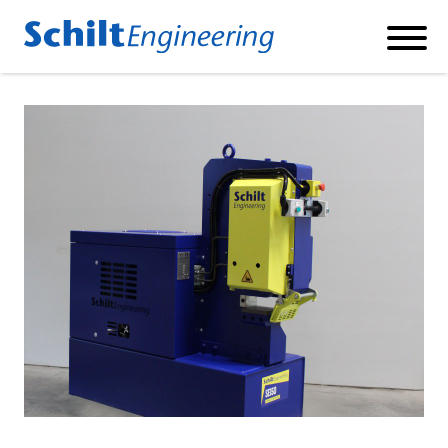
Produkte
SCHNEIDE UND BIEGEMASCHINEN
BETONSTAHLSCHNEIDANLAGEN
BETONSTAHL DOPPELBIEGEANLAGE
PFAHLKORBENMASCHINEN
FABRIKAUTOMATION