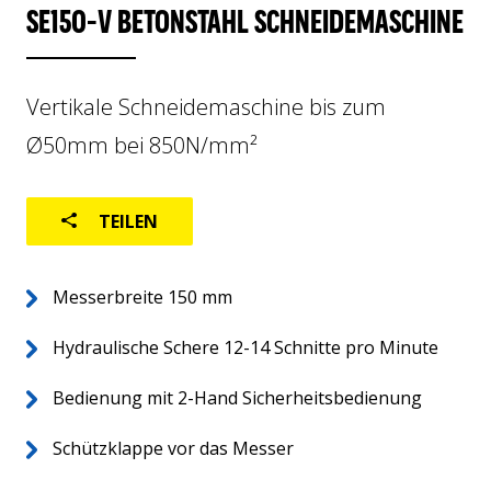
SE150-V BETONSTAHL SCHNEIDEMASCHINE
LOGISTIK
GEBRAUCHTMASCHINEN
Vertikale Schneidemaschine bis zum
Ø50mm bei 850N/mm²
TEILEN
Messerbreite 150 mm
Home
DE
Über uns
Hydraulische Schere 12-14 Schnitte pro Minute
Weltweit
Bedienung mit 2-Hand Sicherheitsbedienung
After-sales
Schützklappe vor das Messer