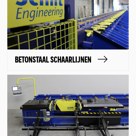
Home
NL
Over ons
Wereldwijd
Aftersales
BETONSTAAL SCHAARLIJNEN
Actueel