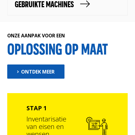
GEBRUIKTE MACHINES
ONZE AANPAK VOOR EEN
OPLOSSING OP MAAT
ONTDEK MEER
STAP 1
ST
Inventarisatie
Op
van eisen en
ee
wensen
pl