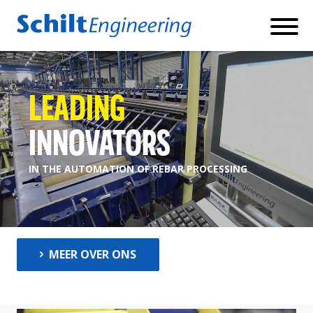
Producten
LEADING
INNOVATORS
IN THE AUTOMATION OF REBAR PROCESSING
BETONSTAAL KNIP- EN BUIGMACHINES
MEER OVER ONS
BETONSTAAL SCHAARLIJNEN
BETONSTAAL DUBBELBUIGER