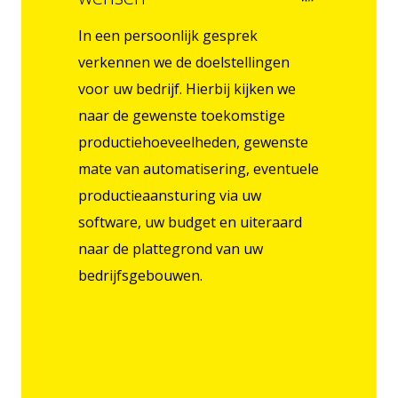
In een persoonlijk gesprek
Uw
ze
verkennen we de doelstellingen
ni
we u
voor uw bedrijf. Hierbij kijken we
ind
naar de gewenste toekomstige
be
n
productiehoeveelheden, gewenste
va
mate van automatisering, eventuele
me
productieaansturing via uw
voo
software, uw budget en uiteraard
bin
naar de plattegrond van uw
nor
bedrijfsgebouwen.
be
pro